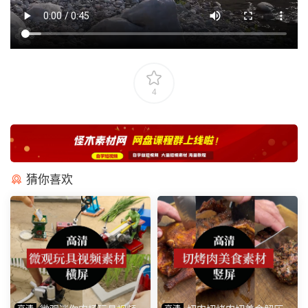
4
猜你喜欢