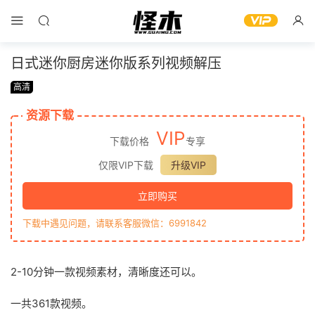
日式迷你厨房迷你版系列视频解压
高清
资源下载
VIP
下载价格
专享
仅限VIP下载
升级VIP
立即购买
下载中遇见问题，请联系客服微信：6991842
2-10分钟一款视频素材，清晰度还可以。
一共361款视频。