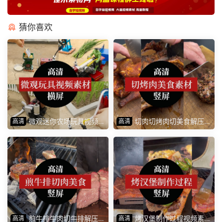
猜你喜欢
微观迷你农场玩具视频素
切肉切烤肉切美食解压视
高清
高清
材
频素材
煎牛排牛肉切牛排解压美
烤汉堡制作过程视频素材
高清
高清