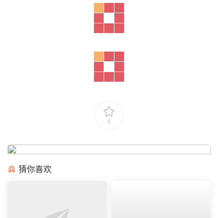
6
猜你喜欢