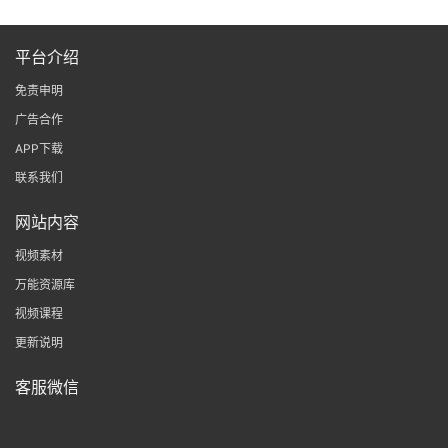
平台介绍
免责申明
广告合作
APP下载
联系我们
网站内容
视频素材
万能资源库
视频课程
更新说明
客服微信