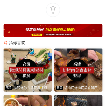
0
猜你喜欢
微观迷你农场玩具视频素
切肉切烤肉切美食解压视
高清
高清
材
频素材