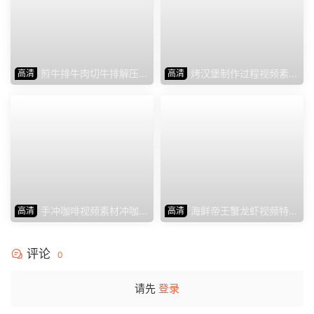
煎牛排牛肉切牛排解压美
烤汉堡制作过程视频素材
高清
高清
食视频素材
烤牛肉汉堡素材
手冲咖啡视频素材冲咖啡
海鲜帝王蟹龙虾视频特写
高清
高清
视频
素材
评论
0
请先
登录