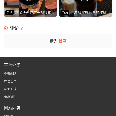
烤汉堡制作过程视频素材
手冲咖啡视频素材冲咖啡
高清
高清
烤牛肉汉堡素材
视频
评论
0
请先
登录
平台介绍
免责申明
广告合作
APP下载
联系我们
网站内容