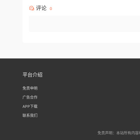
评论
0
平台介绍
免责申明
广告合作
APP下载
联系我们
免责声明：本站所有内容