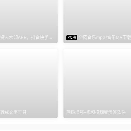
键去水印APP，抖音快手小
全网音乐mp3/音乐MV下
PC端
平台
具
频转成文字工具
画质增强–视频模糊变清晰软件