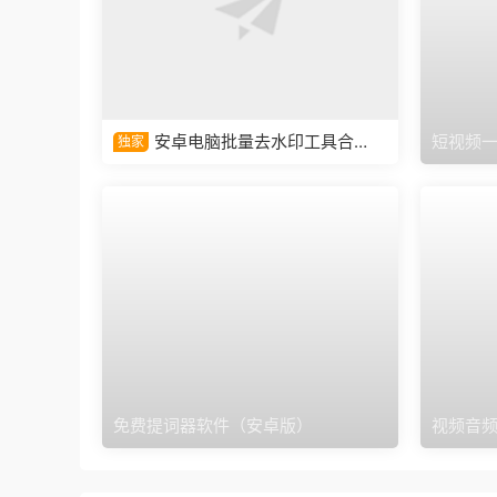
安卓电脑批量去水印工具合
短视频一
独家
集、小红书抖音快手等
红书等
免费提词器软件（安卓版）
视频音