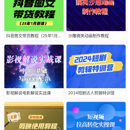
抖音图文带货教程（25年1月新
沙雕搞笑动画制作教程
课）
影视解说电影解说实战课
2024短剧达人剪辑特训营