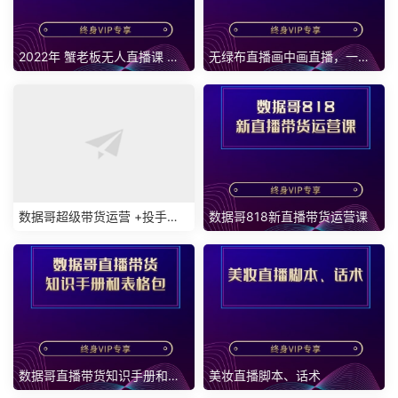
2022年 蟹老板无人直播课 无
无绿布直播画中画直播，一部
需场景，主播，样品
安卓手机搞定
数据哥超级带货运营 +投手速
数据哥818新直播带货运营课
成课
数据哥直播带货知识手册和表
美妆直播脚本、话术
格包