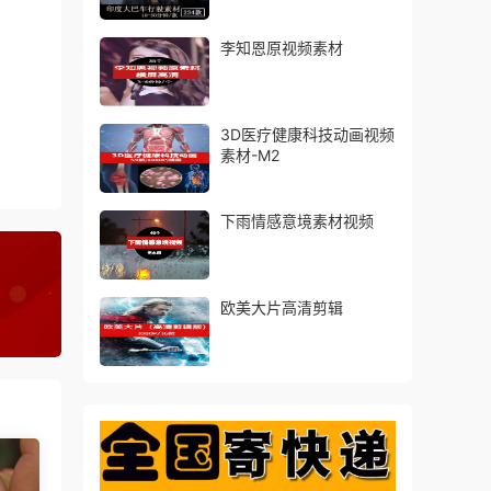
李知恩原视频素材
3D医疗健康科技动画视频
素材-M2
下雨情感意境素材视频
欧美大片高清剪辑