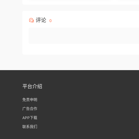
评论
0
平台介绍
免责申明
广告合作
APP下载
联系我们