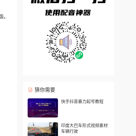
版。
猜你需要
快手抖音暴力起号教程
印度大巴车形式视频素材
车辆行驶