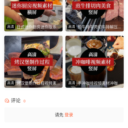
日式迷你厨房迷你版系列
煎牛排牛肉切牛排解压美
高清
高清
视频解压
食视频素材
烤汉堡制作过程视频素材
手冲咖啡视频素材冲咖啡
高清
高清
烤牛肉汉堡素材
视频
评论
0
请先
登录