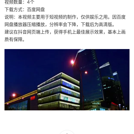
视频数量：4个
下载方式：百度网盘
说明：本视频主要用于短视频的制作，仅供娱乐之用。因百度
网盘播放器压缩播放，分辨率会下降，下载后为高清版。
建议在抖音网页端上传，获得手机上最佳展示效果，基本上画
质有保障。