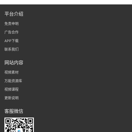
平台介绍
免责申明
广告合作
APP下载
联系我们
网站内容
视频素材
万能资源库
视频课程
更新说明
客服微信