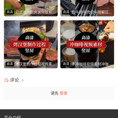
日式迷你厨房迷你版系列
煎牛排牛肉切牛排解压美
高清
高清
视频解压
食视频素材
烤汉堡制作过程视频素材
手冲咖啡视频素材冲咖啡
高清
高清
烤牛肉汉堡素材
视频
评论
0
请先
登录
平台介绍