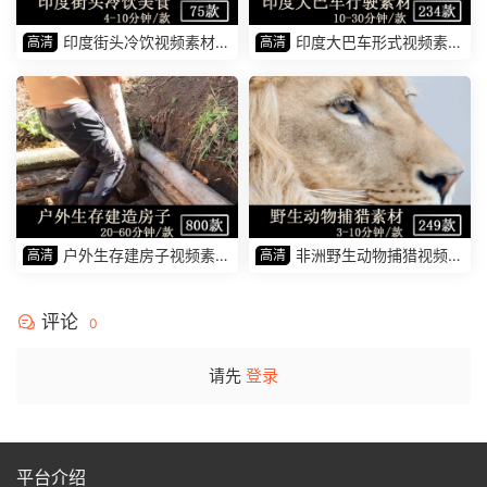
印度街头冷饮视频素材街
印度大巴车形式视频素材
高清
高清
头美食
车辆行驶
户外生存建房子视频素材
非洲野生动物捕猎视频素
高清
高清
木屋改造
材
评论
0
请先
登录
平台介绍