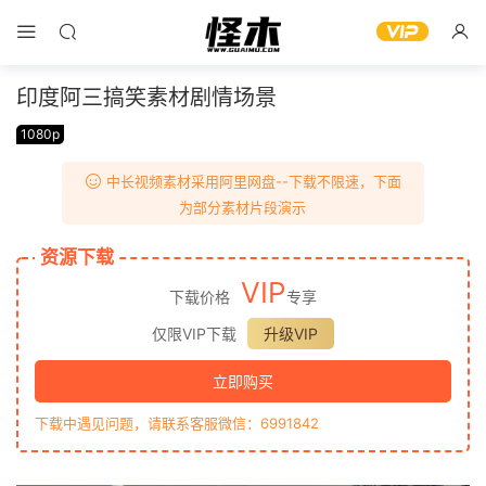
印度阿三搞笑素材剧情场景
1080p
中长视频素材采用阿里网盘--下载不限速，下面
为部分素材片段演示
资源下载
VIP
下载价格
专享
仅限VIP下载
升级VIP
立即购买
下载中遇见问题，请联系客服微信：6991842