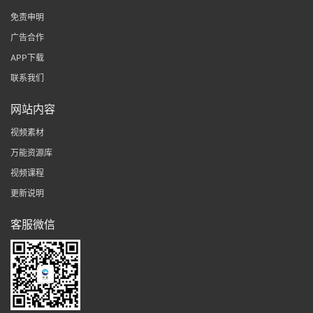
免责申明
广告合作
APP下载
联系我们
网站内容
视频素材
万能资源库
视频课程
更新说明
客服微信