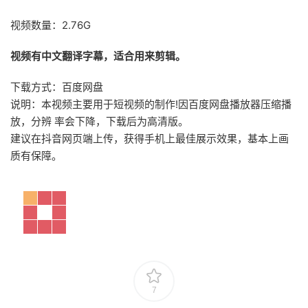
视频数量：2.76G
视频有中文翻译字幕，适合用来剪辑。
下载方式：百度网盘
说明：本视频主要用于短视频的制作!因百度网盘播放器压缩播
放，分辨 率会下降，下载后为高清版。
建议在抖音网页端上传，获得手机上最佳展示效果，基本上画
质有保障。
7