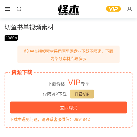
切鱼书单视频素材
1080p
中长视频素材采用阿里网盘--下载不限速，下面
为部分素材片段演示
资源下载
VIP
下载价格
专享
仅限VIP下载
升级VIP
立即购买
下载中遇见问题，请联系客服微信：6991842