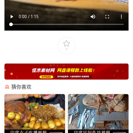
7
猜你喜欢