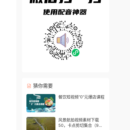
猜你需要
餐饮短视频“0”元爆店课程
风景航拍视频素材下载
50，卡点剪切集合（9