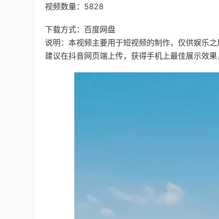
视频数量：5828
下载方式：百度网盘
说明：本视频主要用于短视频的制作，仅供娱乐之
建议在抖音网页端上传，获得手机上最佳展示效果