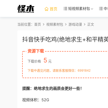
短视频素材包
中
首页
当前位置：
首页
视频素材包
游戏动漫
正文
抖音快手吃鸡(绝地求生+和平精
资源下载
5
下载价格
元
下载中遇见问题，请联系客服微信：6991842
提醒：绝地求生的画质会更好一些！
视频体积：52G