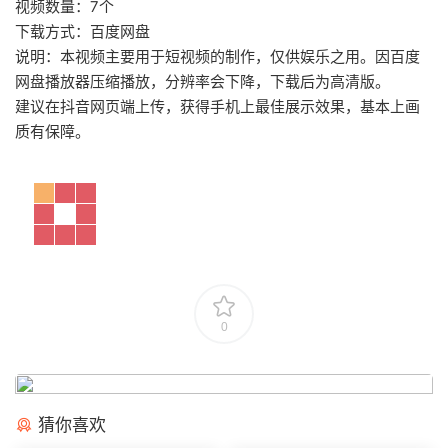
视频数量：7个
下载方式：百度网盘
说明：本视频主要用于短视频的制作，仅供娱乐之用。因百度
网盘播放器压缩播放，分辨率会下降，下载后为高清版。
建议在抖音网页端上传，获得手机上最佳展示效果，基本上画
质有保障。
0
猜你喜欢