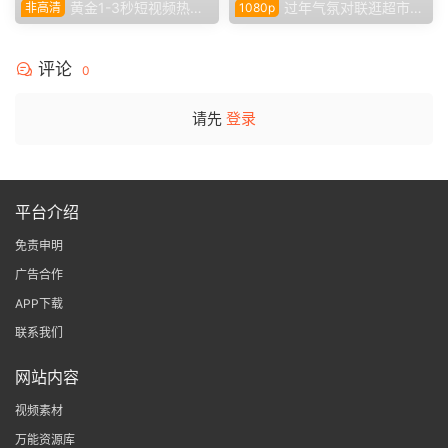
黄金1-3秒短视频热门
过年气氛对联逛超市购
非高清
1080p
专用素材
物放烟花
评论
0
请先
登录
平台介绍
免责申明
广告合作
APP下载
联系我们
网站内容
视频素材
万能资源库