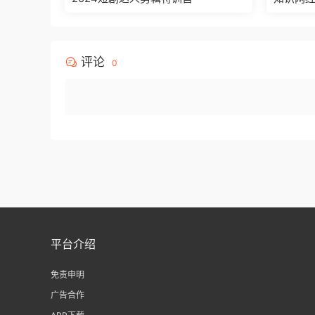
视频，A
评论
0
平台介绍
免责申明
广告合作