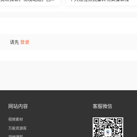
I虚拟数字人等
请先
登录
网站内容
客服微信
视频素材
万能资源库