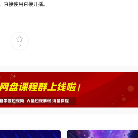
，直接使用直接开播。
5