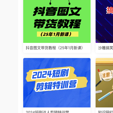
抖音图文带货教程（25年1月新课）
沙雕搞
2024短剧达人剪辑特训营
知识网