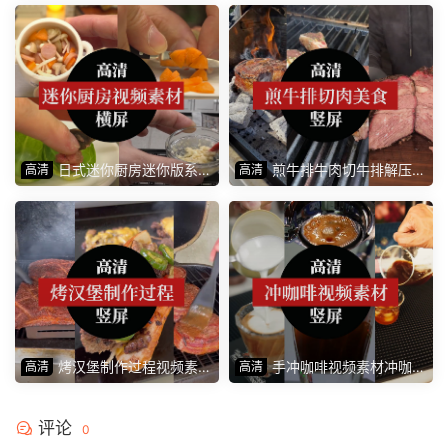
日式迷你厨房迷你版系列
煎牛排牛肉切牛排解压美
高清
高清
视频解压
食视频素材
烤汉堡制作过程视频素材
手冲咖啡视频素材冲咖啡
高清
高清
烤牛肉汉堡素材
视频
评论
0