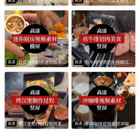
微观迷你农场玩具视频素
切肉切烤肉切美食解压视
高清
高清
材
频素材
日式迷你厨房迷你版系列
煎牛排牛肉切牛排解压美
高清
高清
视频解压
食视频素材
烤汉堡制作过程视频素材
手冲咖啡视频素材冲咖啡
高清
高清
烤牛肉汉堡素材
视频