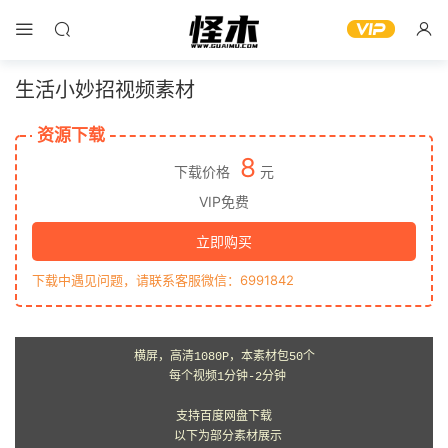
生活小妙招视频素材
资源下载
8
下载价格
元
VIP免费
立即购买
下载中遇见问题，请联系客服微信：6991842
横屏，高清1080P，本素材包50个

 每个视频1分钟-2分钟

支持百度网盘下载

 以下为部分素材展示