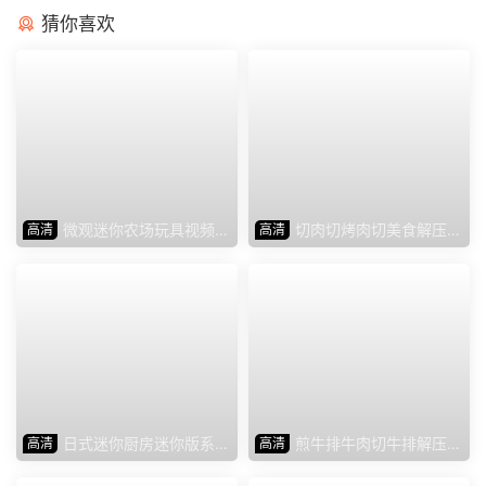
猜你喜欢
微观迷你农场玩具视频素
切肉切烤肉切美食解压视
高清
高清
材
频素材
日式迷你厨房迷你版系列
煎牛排牛肉切牛排解压美
高清
高清
视频解压
食视频素材