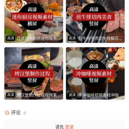
日式迷你厨房迷你版系列
煎牛排牛肉切牛排解压美
高清
高清
视频解压
食视频素材
烤汉堡制作过程视频素材
手冲咖啡视频素材冲咖啡
高清
高清
烤牛肉汉堡素材
视频
评论
0
请先
登录