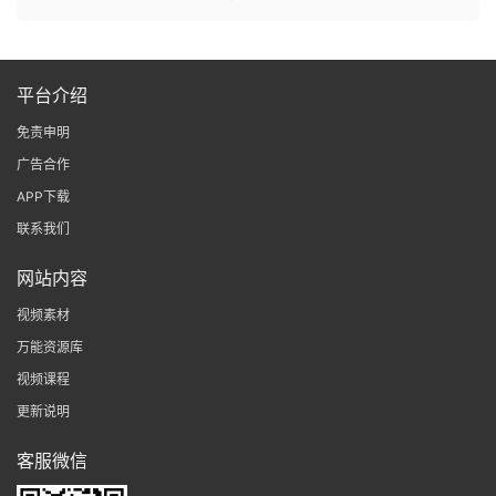
平台介绍
免责申明
广告合作
APP下载
联系我们
网站内容
视频素材
万能资源库
视频课程
更新说明
客服微信