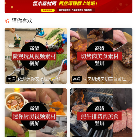
猜你喜欢
微观迷你农场玩具视频素
切肉切烤肉切美食解压视
高清
高清
材
频素材