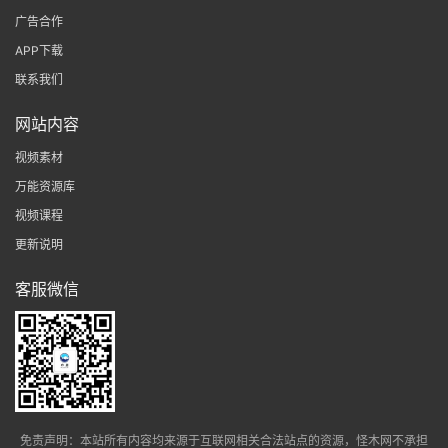
广告合作
APP下载
联系我们
网站内容
视频素材
万能资源库
视频课程
更新说明
客服微信
免责声明：本站所有内容均来源于互联网相关合法站点的资源，怪木网不承担