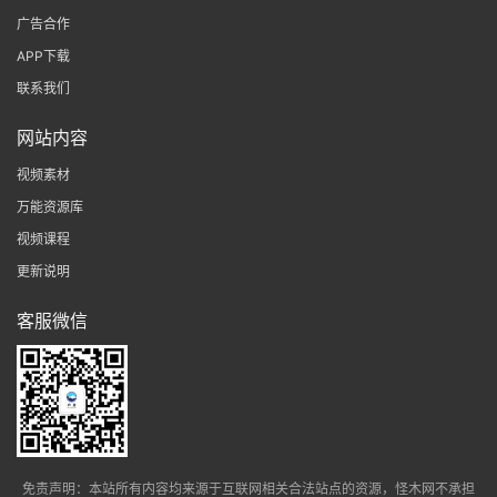
广告合作
APP下载
联系我们
网站内容
视频素材
万能资源库
视频课程
更新说明
客服微信
免责声明：本站所有内容均来源于互联网相关合法站点的资源，怪木网不承担