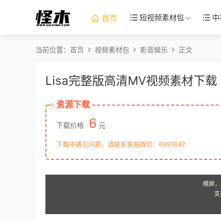
短视频素材包
中
首页
当前位置：
首页
视频素材包
影音娱乐
正文
Lisa完整版高清MV视频素材下载
资源下载
6
下载价格
元
下载中遇见问题，请联系客服微信：6991842
横屏，超
支