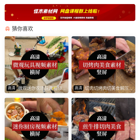
猜你喜欢
微观迷你农场玩具视频素
切肉切烤肉切美食解压视
高清
高清
材
频素材