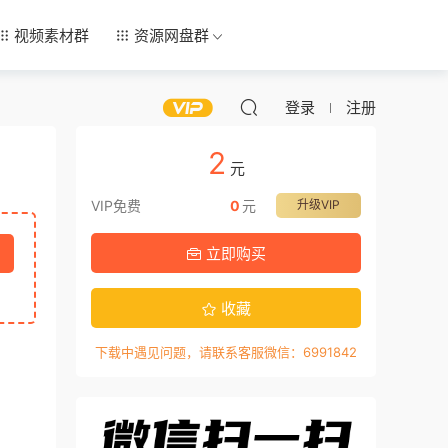
视频素材群
资源网盘群
登录
注册
2
元
VIP免费
0
元
升级VIP
立即购买
收藏
下载中遇见问题，请联系客服微信：6991842