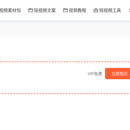
视频素材包
短视频文案
视频教程
短视频工具
VIP免费
立即购买