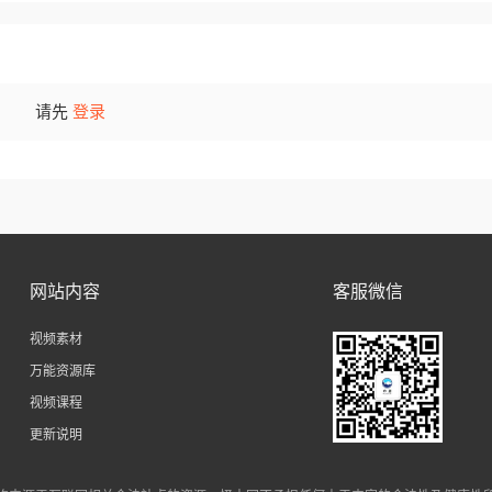
请先
登录
网站内容
客服微信
视频素材
万能资源库
视频课程
更新说明