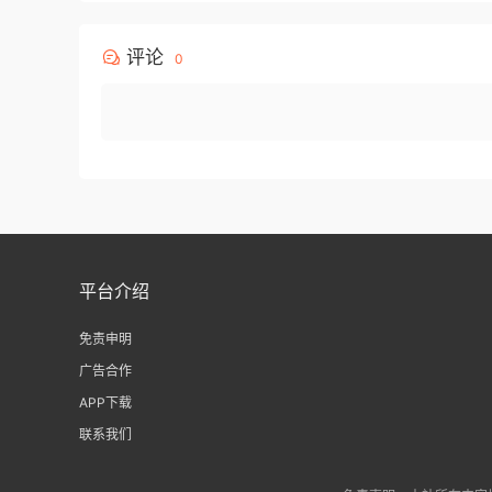
评论
0
平台介绍
免责申明
广告合作
APP下载
联系我们