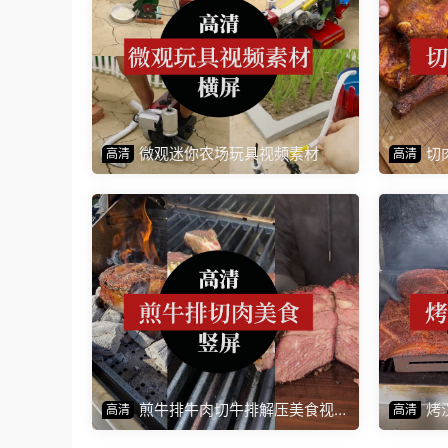
微观迷你农场玩具视频素材
切
高清
高清
材
煎牛排牛肉切牛排解压美食视
烤
高清
高清
频素材
肉汉堡