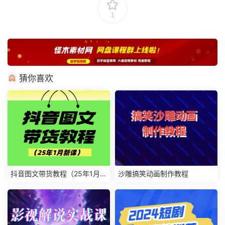
1
猜你喜欢
抖音图文带货教程（25年1月新
沙雕搞笑动画制作教程
课）