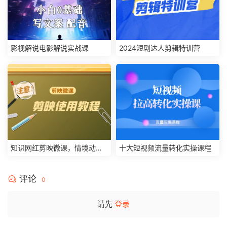
影视解说电影解说实战课
2024短剧达人剪辑特训营
知识网红剪映微课，情境动
十大短视频流量转化实操课程
画，囗播视频，AI虚拟数字人
等
评论
0
请先
登录