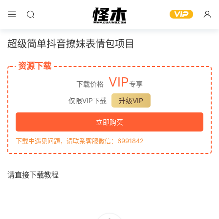
超级简单抖音撩妹表情包项目
资源下载
VIP
下载价格
专享
仅限VIP下载
升级VIP
立即购买
下载中遇见问题，请联系客服微信：6991842
请直接下载教程