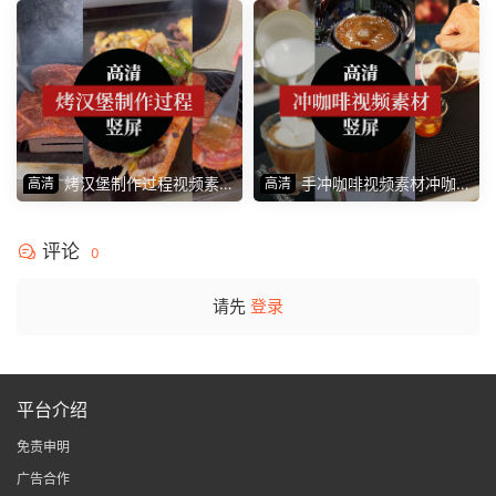
烤汉堡制作过程视频素材
手冲咖啡视频素材冲咖啡
高清
高清
烤牛肉汉堡素材
视频
评论
0
请先
登录
平台介绍
免责申明
广告合作