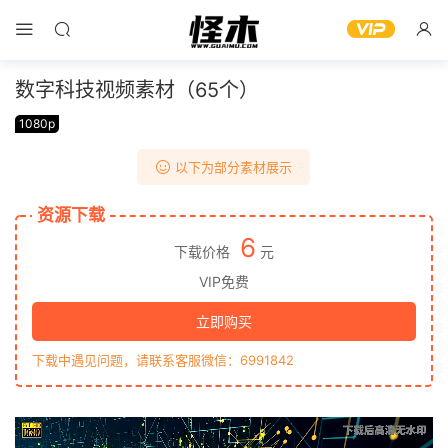
数字科技视频素材（65个）
1080p
以下为部分素材展示
资源下载
6
下载价格
元
VIP免费
立即购买
下载中遇见问题，请联系客服微信：6991842