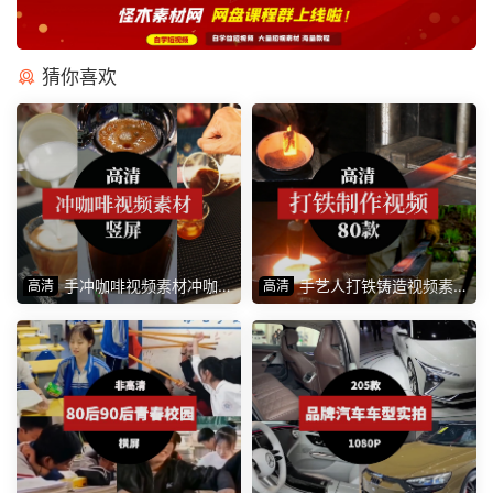
猜你喜欢
手冲咖啡视频素材冲咖啡
手艺人打铁铸造视频素材
高清
高清
视频
手工打铁