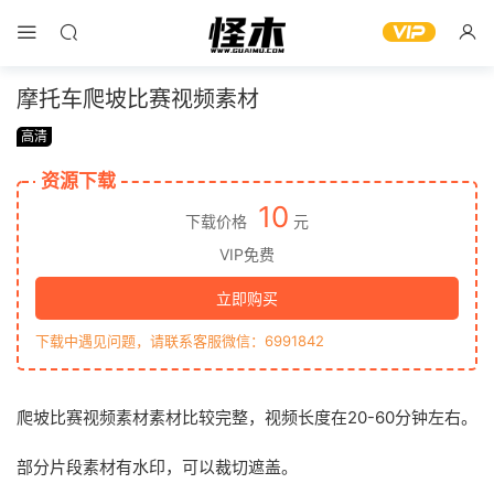
摩托车爬坡比赛视频素材
高清
资源下载
10
下载价格
元
VIP免费
立即购买
下载中遇见问题，请联系客服微信：6991842
爬坡比赛视频素材素材比较完整，视频长度在20-60分钟左右。
部分片段素材有水印，可以裁切遮盖。