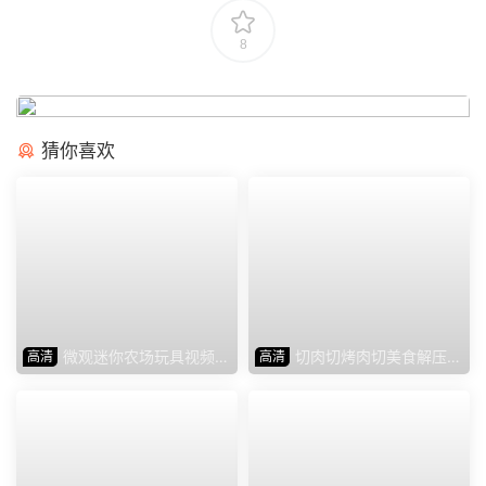
8
猜你喜欢
微观迷你农场玩具视频素
切肉切烤肉切美食解压视
高清
高清
材
频素材