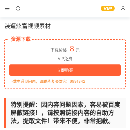
装逼炫富视频素材
资源下载
8
下载价格
元
VIP免费
立即购买
下载中遇见问题，请联系客服微信：6991842
特别提醒：因内容问题因素，容易被百度
屏蔽链接！，请按照链接内容的自助方
法，提取文件！带来不便，非常抱歉。