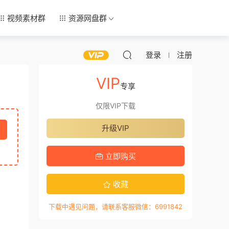
视频素材群
资源网盘群
登录
注册
VIP
专享
仅限VIP下载
升级VIP
立即购买
收藏
下载中遇见问题，请联系客服微信：6991842