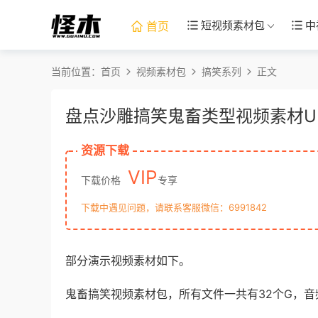
短视频素材包
中
首页
当前位置：
首页
视频素材包
搞笑系列
正文
盘点沙雕搞笑鬼畜类型视频素材U
资源下载
VIP
下载价格
专享
下载中遇见问题，请联系客服微信：6991842
部分演示视频素材如下。
鬼畜搞笑视频素材包，所有文件一共有32个G，音