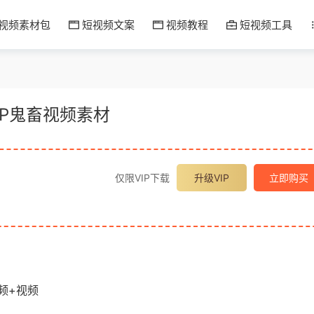
视频素材包
短视频文案
视频教程
短视频工具
P鬼畜视频素材
仅限VIP下载
升级VIP
立即购买
频+视频