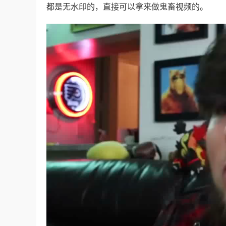
都是无水印的，直接可以拿来做鬼畜视频的。