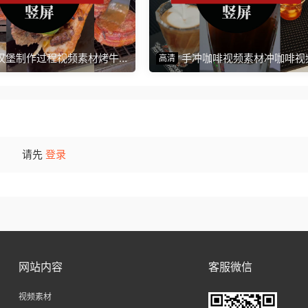
汉堡制作过程视频素材烤牛
手冲咖啡视频素材冲咖啡视
高清
素材
请先
登录
网站内容
客服微信
视频素材