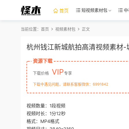
短视频素材包
中
首页
当前位置：
首页
视频素材包
正文
杭州钱江新城航拍高清视频素材-
资源下载
VIP
下载价格
专享
下载中遇见问题，请联系客服微信：6991842
视频数量：1段视频
视频时长：1分12秒
格式：MP4格式