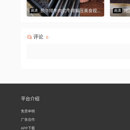
煎牛排牛肉切牛排解压美食视
烤
高清
高清
频素材
肉汉堡
评论
0
平台介绍
免责申明
广告合作
APP下载