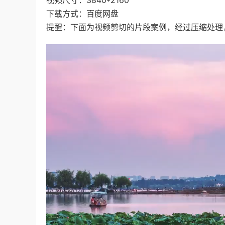
视频尺寸：3840*2160
下载方式：百度网盘
提醒：下面为视频剪切的片段案例，经过压缩处理