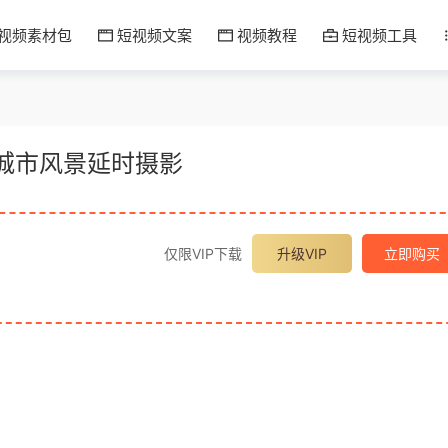
视频素材包
短视频文案
视频教程
短视频工具
城市风景延时摄影
仅限VIP下载
升级VIP
立即购买