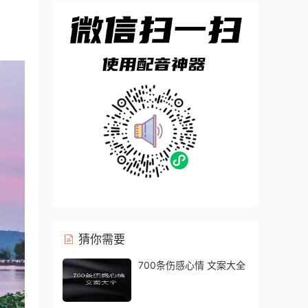
猜你需要
700条伤感心情 文案大全