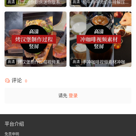
日式迷你厨房迷你版系列
煎牛排牛肉切牛排解压美
高清
高清
视频解压
食视频素材
烤汉堡制作过程视频素材
手冲咖啡视频素材冲咖啡
高清
高清
烤牛肉汉堡素材
视频
评论
0
请先
登录
平台介绍
免责申明