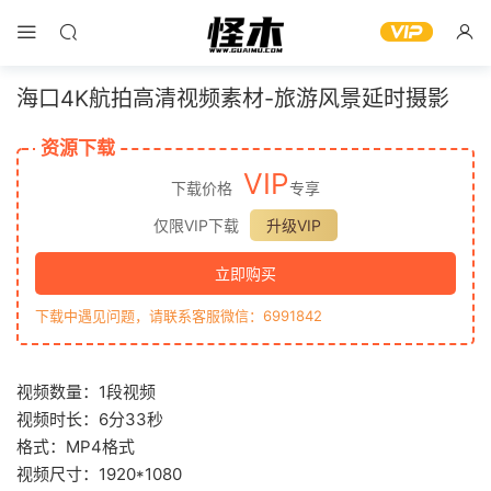
海口4K航拍高清视频素材-旅游风景延时摄影
资源下载
VIP
下载价格
专享
仅限VIP下载
升级VIP
立即购买
下载中遇见问题，请联系客服微信：6991842
视频数量：1段视频
视频时长：6分33秒
格式：MP4格式
视频尺寸：1920*1080