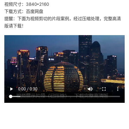
视频尺寸：3840*2160
下载方式：百度网盘
提醒：下面为视频剪切的片段案例，经过压缩处理，完整高清
版请下载！