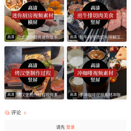
日式迷你厨房迷你版系列
煎牛排牛肉切牛排解压美
高清
高清
视频解压
食视频素材
烤汉堡制作过程视频素材
手冲咖啡视频素材冲咖啡
高清
高清
烤牛肉汉堡素材
视频
评论
0
请先
登录