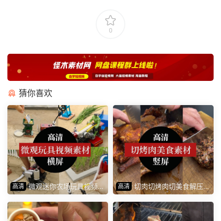
0
猜你喜欢
微观迷你农场玩具视频素
切肉切烤肉切美食解压视
高清
高清
材
频素材