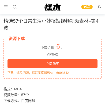
精选57个日常生活小妙招短视频视频素材–第4
波
资源下载
6
下载价格
元
VIP免费
立即购买
下载中遇见问题，请联系客服微信：6991842
格式：MP4
视频数量：57个
下载方式：百度网盘