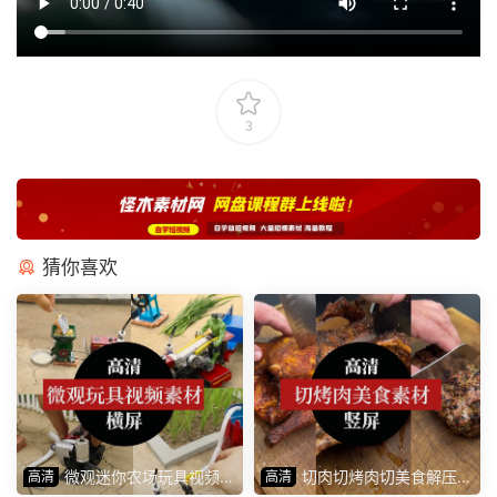
3
猜你喜欢
微观迷你农场玩具视频素
切肉切烤肉切美食解压视
高清
高清