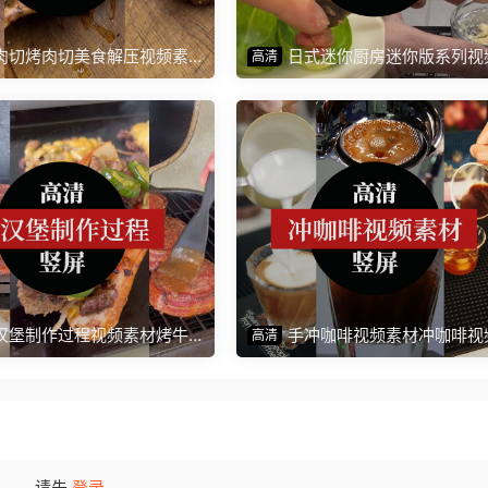
肉切烤肉切美食解压视频素
日式迷你厨房迷你版系列视
高清
解压
汉堡制作过程视频素材烤牛
手冲咖啡视频素材冲咖啡视
高清
素材
请先
登录