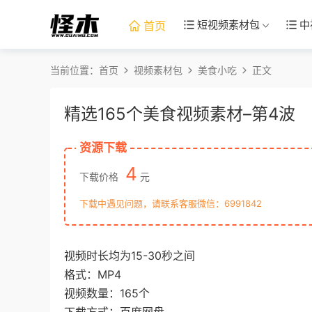
短视频素材包
中
首页
当前位置：
首页
视频素材包
美食小吃
正文
精选165个美食视频素材–第4波
资源下载
4
下载价格
元
下载中遇见问题，请联系客服微信：6991842
视频时长均为15-30秒之间
格式：MP4
视频数量：165个