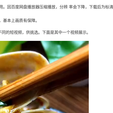
用。因百度网盘播放器压缩播放，分辨 率会下降，下载后为标
，基本上画质有保障。
个不同的短视频，供挑选。下面是其中一个视频展示。