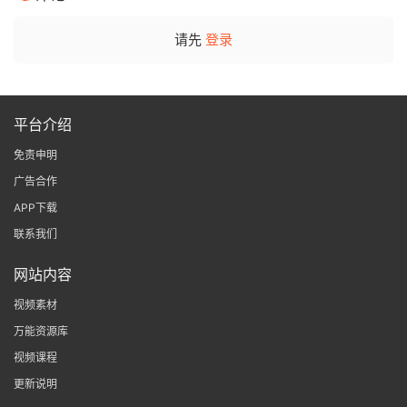
请先
登录
平台介绍
免责申明
广告合作
APP下载
联系我们
网站内容
视频素材
万能资源库
视频课程
更新说明