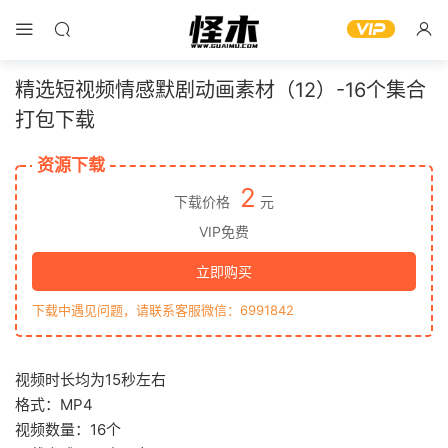
精选短视频情感默剧动画素材（12）-16个集合
打包下载
资源下载
2
下载价格
元
VIP免费
立即购买
下载中遇见问题，请联系客服微信：6991842
视频时长均为15秒左右
格式：MP4
视频数量：16个