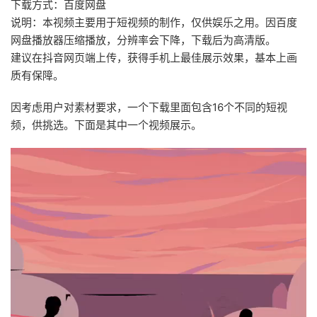
下载方式：百度网盘
说明：本视频主要用于短视频的制作，仅供娱乐之用。因百度
网盘播放器压缩播放，分辨率会下降，下载后为高清版。
建议在抖音网页端上传，获得手机上最佳展示效果，基本上画
质有保障。
因考虑用户对素材要求，一个下载里面包含16个不同的短视
频，供挑选。下面是其中一个视频展示。