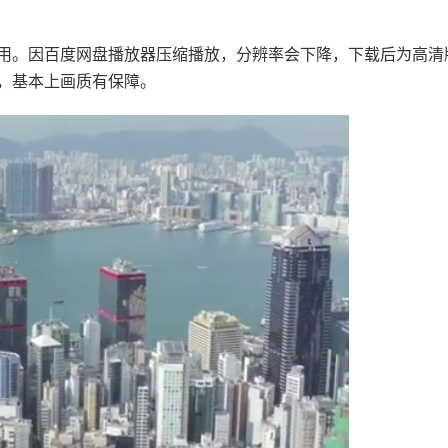
用。因百度网盘播放器压缩播放，分辨率会下降，下载后为高清
，基本上画质有保障。