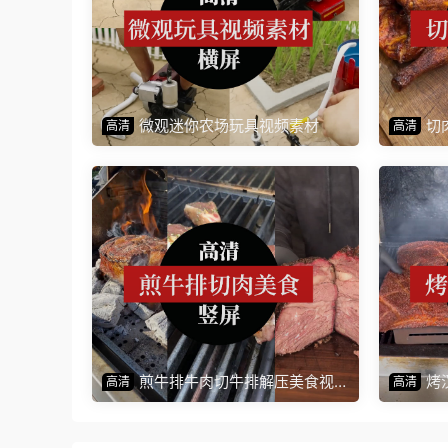
微观迷你农场玩具视频素材
切
高清
高清
材
煎牛排牛肉切牛排解压美食视
烤
高清
高清
频素材
肉汉堡