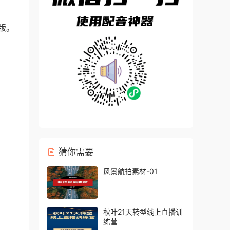
版。
猜你需要
风景航拍素材-01
秋叶21天转型线上直播训
练营