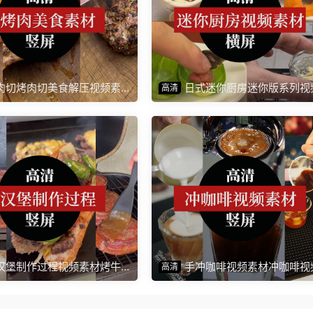
肉切烤肉切美食解压视频素
日式迷你厨房迷你版系列视
高清
解压
汉堡制作过程视频素材烤牛
手冲咖啡视频素材冲咖啡视
高清
素材