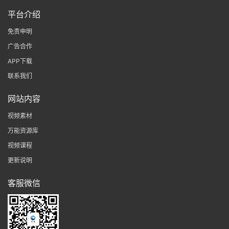
平台介绍
免责申明
广告合作
APP下载
联系我们
网站内容
视频素材
万能资源库
视频课程
更新说明
客服微信