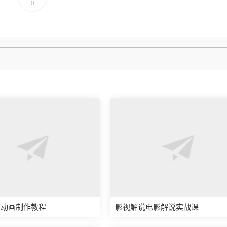
0
笑动画制作教程
影视解说电影解说实战课