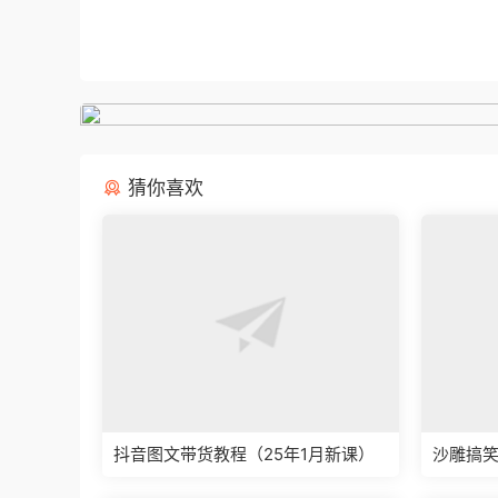
猜你喜欢
抖音图文带货教程（25年1月新课）
沙雕搞