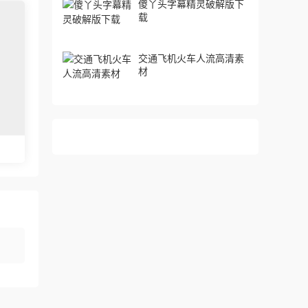
傻丫头字幕精灵破解版下
载
交通飞机火车人流高清素
材