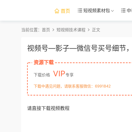
短视频素材包
中
首页
当前位置：
首页
短视频技术课程
正文
视频号—影子—微信号买号细节
资源下载
VIP
下载价格
专享
下载中遇见问题，请联系客服微信：6991842
请直接下载视频教程