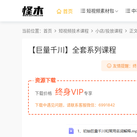
短视频素材包
中
首页
当前位置：
首页
短视频技术课程
小店/投放课程
正
【巨量千川】全套系列课程
友情提醒：终
资源下载
终身VIP
下载价格
专享
下载中遇见问题，请联系客服微信：6991842