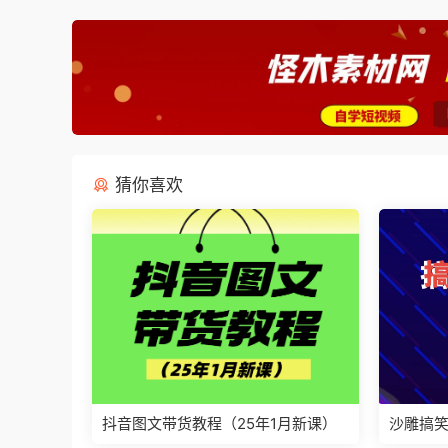
猜你喜欢
抖音图文带货教程（25年1月新课）
沙雕搞