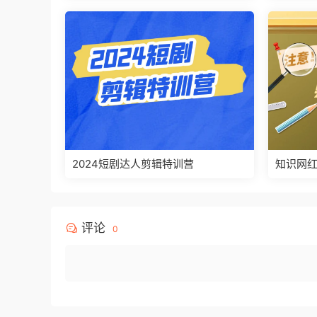
2024短剧达人剪辑特训营
知识网
视频，A
评论
0