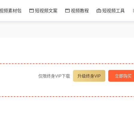
视频素材包
短视频文案
视频教程
短视频工具
仅限终身VIP下载
升级终身VIP
立即购买