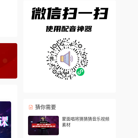
猜你需要
蒙面唱将猜猜猜音乐视频
素材