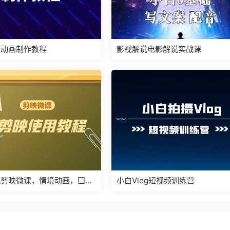
笑动画制作教程
影视解说电影解说实战课
红剪映微课，情境动画，囗播
小白Vlog短视频训练营
I虚拟数字人等