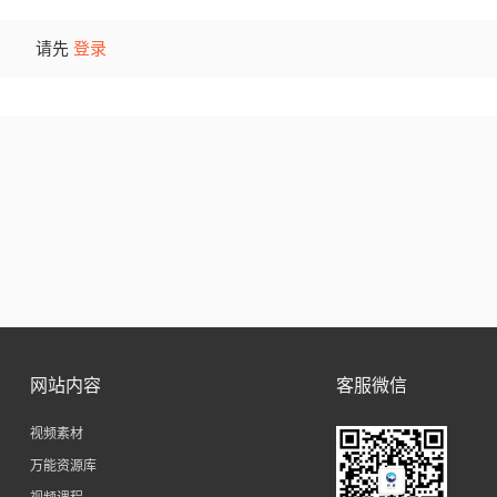
请先
登录
网站内容
客服微信
视频素材
万能资源库