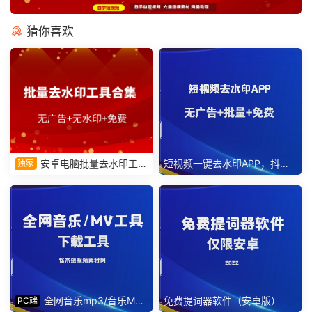
猜你喜欢
安卓电脑批量去水印工具
短视频一键去水印APP，抖音
独家
合集、小红书抖音快手等
快手小红书等平台
全网音乐mp3/音乐MV
免费提词器软件（安卓版）
PC端