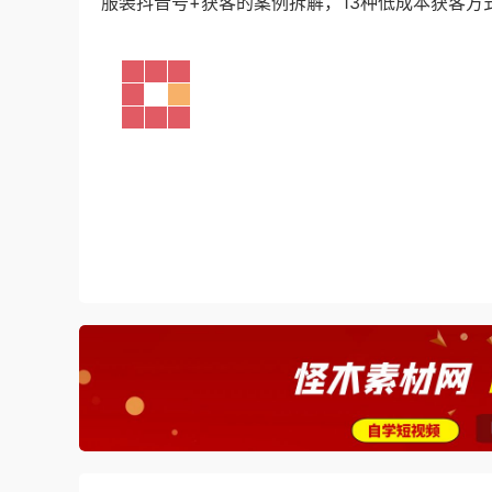
服装抖音号+获客的案例拆解，13种低成本获客方式