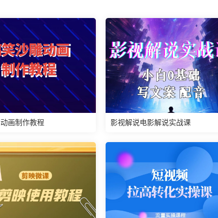
笑动画制作教程
影视解说电影解说实战课