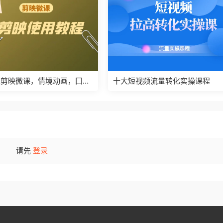
红剪映微课，情境动画，囗播
十大短视频流量转化实操课程
I虚拟数字人等
请先
登录