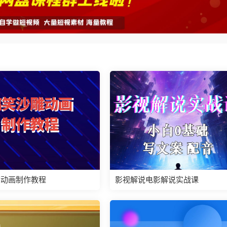
笑动画制作教程
影视解说电影解说实战课