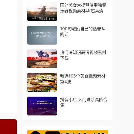
国外美女大提琴演奏独奏
乐器视频素材4K超高清
100句激励自己的话奋斗
的话
热门冷知识高清视频素材
下载
精选165个美食视频素材–
第4波
抖音小店 入门进阶高阶合
集